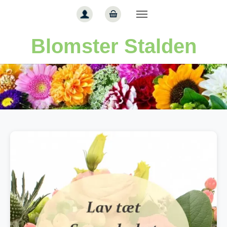
Gå til hoved-indhold
Blomster Stalden