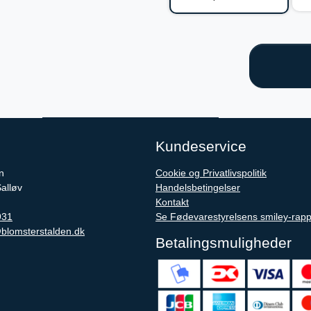
Kundeservice
n
Cookie og Privatlivspolitik
Salløv
Handelsbetingelser
Kontakt
931
Se Fødevarestyrelsens smiley-rapp
blomsterstalden.dk
Betalingsmuligheder