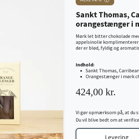
Sankt Thomas, Ca
orangestænger i 
Mørk let bitter chokolade me
appelsinolie komplimenterer
der er blød, fyldig og aromati
Indhold:
Sankt Thomas, Carribea
Orangestænger i mørk c
424,00 kr.
Vi gør opmærksom på, at du sk
Du vil blive bedt om at verifi
Levering