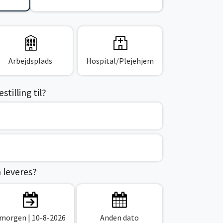
Arbejdsplads
Hospital/Plejehjem
tilling til?
n leveres?
 morgen
| 10-8-2026
Anden dato