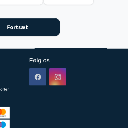
Følg os
orter