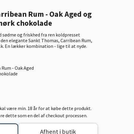
rribean Rum - Oak Aged og
mørk chokolade
d sødme og friskhed fra ren koldpresset
 den elegante Sankt Thomas, Carribean Rum,
sk. En lækker kombination - lige til at nyde.
n Rum - Oak Aged
hokolade
al være min. 18 år for at købe dette produkt.
cere dette som en del af checkout processen.
Afhent i butik