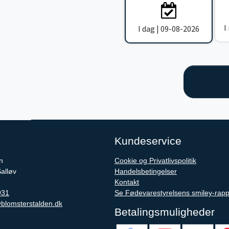
I
I dag | 09-08-2026
Kundeservice
n
Cookie og Privatlivspolitik
Salløv
Handelsbetingelser
Kontakt
931
Se Fødevarestyrelsens smiley-rapp
blomsterstalden.dk
Betalingsmuligheder