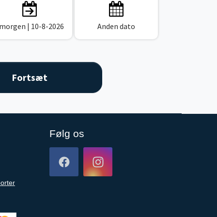
 morgen
| 10-8-2026
Anden dato
Følg os
orter