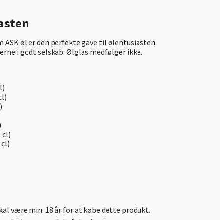
iasten
 ASK øl er den perfekte gave til ølentusiasten.
gerne i godt selskab. Ølglas medfølger ikke.
l)
cl)
)
)
 cl)
 cl)
al være min. 18 år for at købe dette produkt.