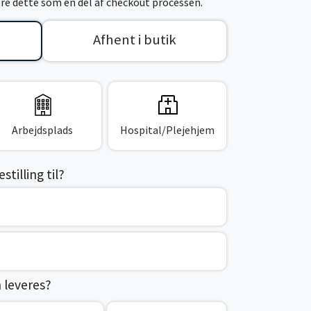
cere dette som en del af checkout processen.
Afhent i butik
Arbejdsplads
Hospital/Plejehjem
tilling til?
n leveres?