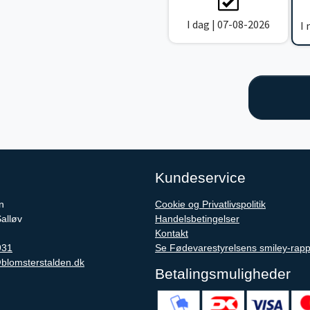
I dag | 07-08-2026
I
Kundeservice
n
Cookie og Privatlivspolitik
Salløv
Handelsbetingelser
Kontakt
931
Se Fødevarestyrelsens smiley-rapp
blomsterstalden.dk
Betalingsmuligheder