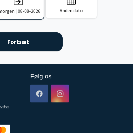
Anden dato
 morgen | 08-08-2026
Følg os
orter