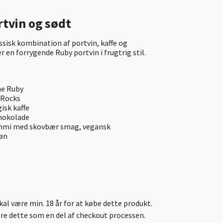
tvin og sødt
isk kombination af portvin, kaffe og
 en forrygende Ruby portvin i frugtrig stil.
ne Ruby
 Rocks
isk kaffe
hokolade
ummi med skovbær smag, vegansk
røn
al være min. 18 år for at købe dette produkt.
cere dette som en del af checkout processen.