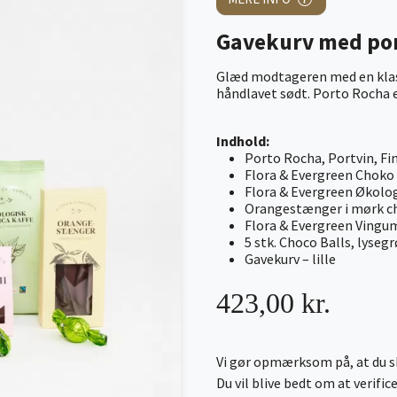
Gavekurv med por
Glæd modtageren med en klass
håndlavet sødt. Porto Rocha er
Indhold:
Porto Rocha, Portvin, Fi
Flora & Evergreen Choko
Flora & Evergreen Økolog
Orangestænger i mørk c
Flora & Evergreen Ving
5 stk. Choco Balls, lyseg
Gavekurv – lille
423,00 kr.
Vi gør opmærksom på, at du sk
Du vil blive bedt om at verifi