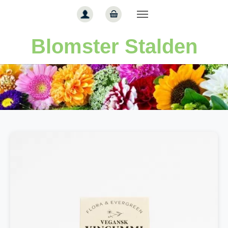
Gå til hoved-indhold
Blomster Stalden