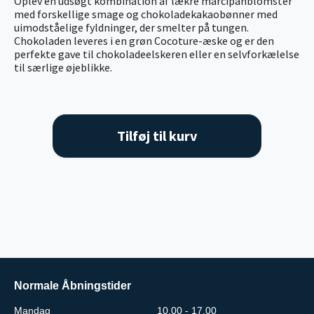
Oplev en udsøgt kombination af lækre marcipanblomster
med forskellige smage og chokoladekakaobønner med
uimodståelige fyldninger, der smelter på tungen.
Chokoladen leveres i en grøn Cocoture-æske og er den
perfekte gave til chokoladeelskeren eller en selvforkælelse
til særlige øjeblikke.
Tilføj til kurv
Normale Åbningstider
Mandag
10.00 - 17.00