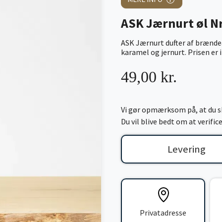
ASK Jærnurt øl Nr.
ASK Jærnurt dufter af brænde
karamel og jernurt. Prisen er 
49,00 kr.
Vi gør opmærksom på, at du sk
Du vil blive bedt om at verifi
Levering
Privatadresse