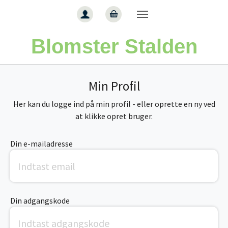
Gå til hoved-indhold
Blomster Stalden
Min Profil
Her kan du logge ind på min profil - eller oprette en ny ved
at klikke opret bruger.
Din e-mailadresse
Din adgangskode